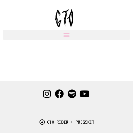
Přeskočit
na
obsah
GTO RIDER + PRESSKIT