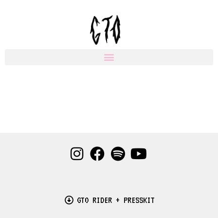
Přeskočit
na
obsah
GTO RIDER + PRESSKIT